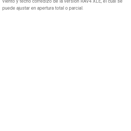
viento y techo corredizo de la versión RAV4 XLE, el cual se
puede ajustar en apertura total o parcial.